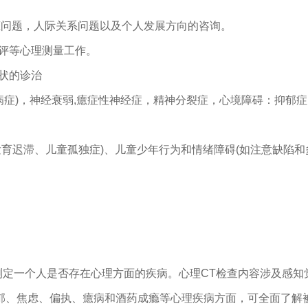
恋问题，人际关系问题以及个人发展方向的咨询。
评等心理测量工作。
状的诊治
病症)，神经衰弱,癔症性神经症，精神分裂症，心境障碍：抑郁症
育迟滞、儿童孤独症)、儿童少年行为和情绪障碍(如注意缺陷和
来测定一个人是否存在心理方面的疾病。心理CT检查内容涉及感
、焦虑、偏执、癔病和酒药成瘾等心理疾病方面，可全面了解被