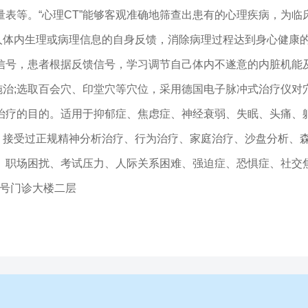
表等。“心理CT”能够客观准确地筛查出患有的心理疾病，为临
人体内生理或病理信息的自身反馈，消除病理过程达到身心健康
信号，患者根据反馈信号，学习调节自己体内不遂意的内脏机能
治;选取百会穴、印堂穴等穴位，采用德国电子脉冲式治疗仪对
治疗的目的。适用于抑郁症、焦虑症、神经衰弱、失眠、头痛、
，接受过正规精神分析治疗、行为治疗、家庭治疗、沙盘分析、
、职场困扰、考试压力、人际关系困难、强迫症、恐惧症、社交
2号门诊大楼二层